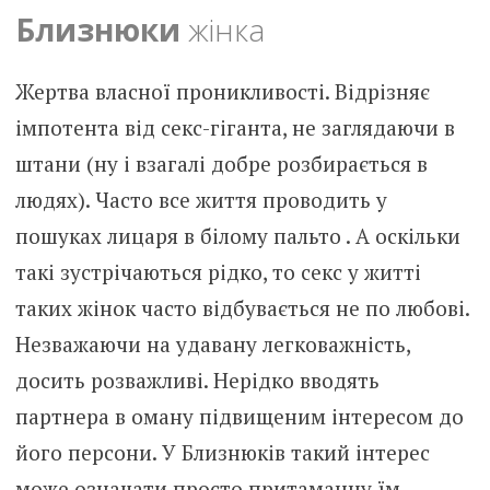
Близнюки
жінка
Жертва власної проникливості. Відрізняє
імпотента від секс-гіганта, не заглядаючи в
штани (ну і взагалі добре розбирається в
людях). Часто все життя проводить у
пошуках лицаря в білому пальто . А оскільки
такі зустрічаються рідко, то секс у житті
таких жінок часто відбувається не по любові.
Незважаючи на удавану легковажність,
досить розважливі. Нерідко вводять
партнера в оману підвищеним інтересом до
його персони. У Близнюків такий інтерес
може означати просто притаманну їм