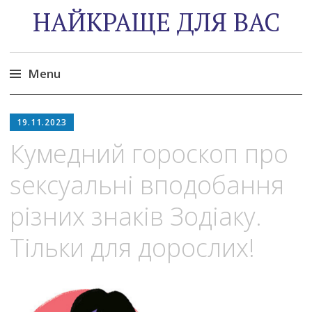
НАЙКРАЩЕ ДЛЯ ВАС
Menu
Skip
to
19.11.2023
content
Кумедний гороскоп про
seксyaльнi вподобання
різних знаків Зодіаку.
Тільки для дорослих!