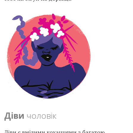
Діви
чоловік
Діви є вмілими коханцями з багатою