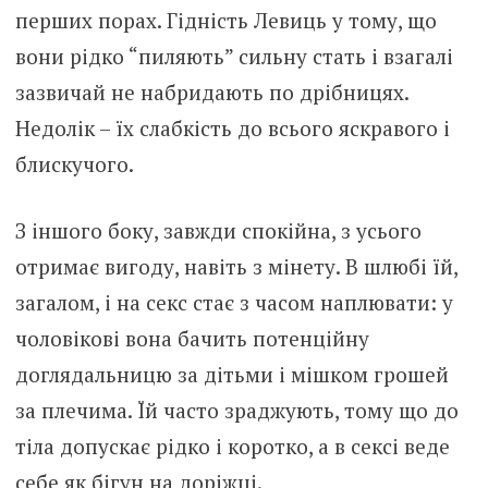
перших порах. Гідність Левиць у тому, що
вони рідко “пиляють” сильну стать і взагалі
зазвичай не набридають по дрібницях.
Недолік – їх слабкість до всього яскравого і
блискучого.
З іншого боку, завжди спокійна, з усього
отримає вигоду, навіть з мінету. В шлюбі їй,
загалом, і на секс стає з часом наплювати: у
чоловікові вона бачить потенційну
доглядальницю за дітьми і мішком грошей
за плечима. Їй часто зраджують, тому що до
тіла допускає рідко і коротко, а в сексі веде
себе як бігун на доріжці.