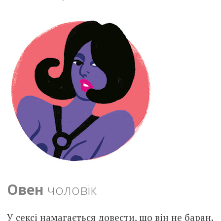
Овен
чоловік
У сeксі намагається довести, що він не баран.