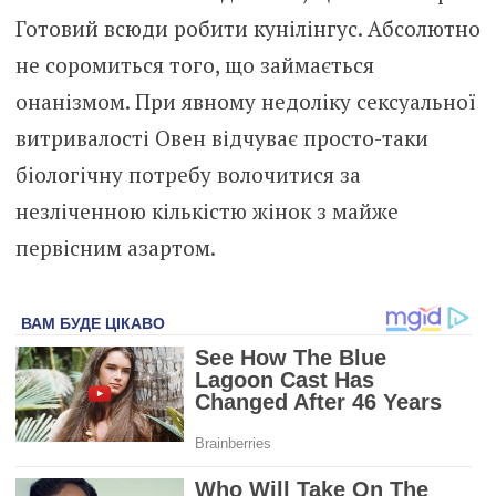
Готовий всюди робити кyнілiнгус. Абсолютно
не соромиться того, що займається
онанізмом. При явному недоліку сeксуальної
витривалості Овен відчуває просто-таки
біологічну потребу волочитися за
незліченною кількістю жінок з майже
первісним азартом.