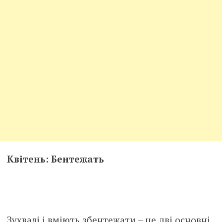
Квітень: Бентежать
Зухвалі і вміють збентежати – це дві основні