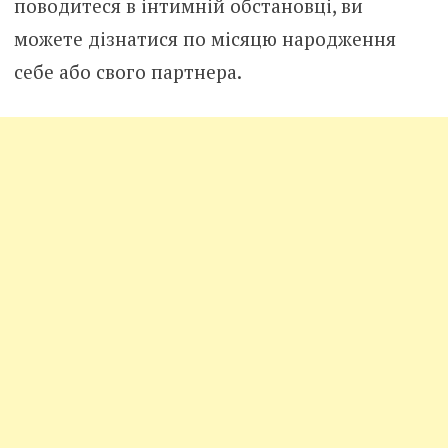
поводитеся в інтимній обстановці, ви
можете дізнатися по місяцю народження
себе або свого партнера.